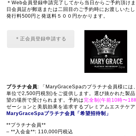
＊Web会員登録申請完了してから当日からご予約頂け
日会員証が郵送または二回目のご予約時にお渡しいたし
発行料500円と発送料５００円かかります。
＊正会員登録申請する
プラチナ会員
: 「MaryGraceSpaのプラチナ会員様に
単位で2,500円税別)をご提供します。選び抜かれた製
望の場所で受けられます。予約は
完全制(午前10時〜18
ゼーションと美肌効果を追求するプレミアムエステケア
MaryGraceSpaプラチナ会員「希望招待制」
**プラチナ会員**
– **入会金**: 110,000円税込