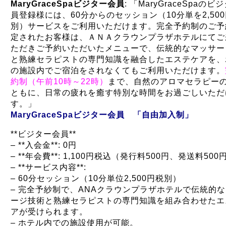
MaryGraceSpaビジター会員
: 「MaryGraceSpaのビ
員登録様には、60分からのセッション（10分単を2,50
別）サービスをご利用いただけます。完全予約制のご予
定されたお客様は、ＡＮＡクラウンプラザホテルにてご
ただきご予約いただいたメニューで、伝統的なマッサー
と熟練セラピストの専門知識を融合したエステケアを、
の施設内でご宿泊をされなくてもご利用いただけます。
約制（午前10時～22時）
まで、自然のアロマセラピー
ともに、日常の疲れを癒す特別な時間をお過ごしいただ
す。」
MaryGraceSpaビジター会員 「自由加入制」
**ビジター会員**
– **入会金**: 0円
– **年会費**: 1,100円税込（発行料500円、発送料50
– **サービス内容**:
– 60分セッション（10分単位2,500円税別）
– 完全予紗制で、ANAクラウンプラザホテルで伝統的
ージ技術と熟練セラピストの専門知識を組み合わせたエ
アが受けられます。
– ホテル内での施設使用が可能。