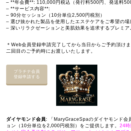
– **年会費**: 110,000円税込（発行料500円、発送料5
– **サービス内容**:
– 90分セッション（10分単位2,500円税別）
– 選び抜かれた製品を使用したエステケアをご希望の
– 深いリラクゼーションと美肌効果を追求するプレミ
＊Web会員登録申請完了してから当日からご予約頂け
二回目のご予約時にお渡しいたします。
プラチナ会員
登録申請する
ダイヤモンド会員
: 「MaryGraceSpaのダイヤモン
ョン（10分単位を2,000円税別）をご提供します。
24